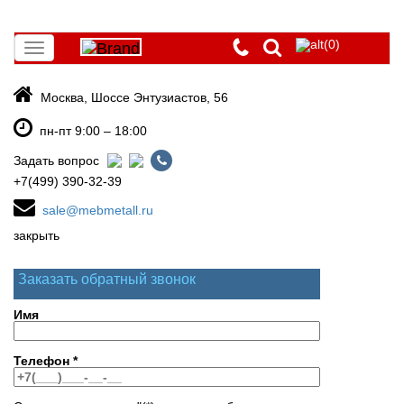
(0)
Toggle
navigation
Москва, Шоссе Энтузиастов, 56
пн-пт 9:00 – 18:00
Задать вопрос
+7(499) 390-32-39
sale@mebmetall.ru
закрыть
Заказать обратный звонок
Имя
Телефон
*