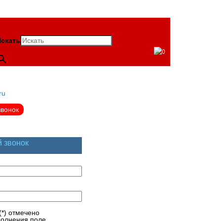
скать
0
ru
звонок
й звонок
(*) отмечено
полнения поле