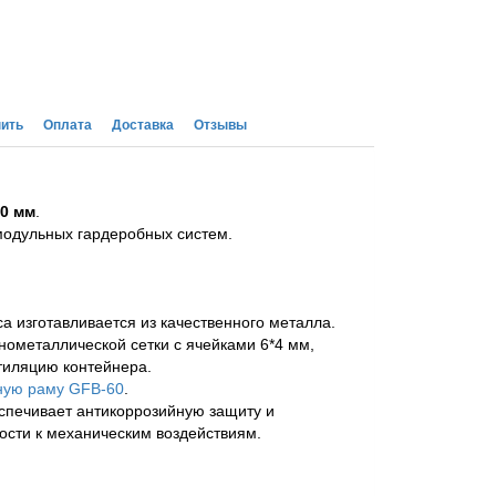
пить
Оплата
Доставка
Отзывы
0 мм
.
модульных гардеробных систем.
са изготавливается из качественного металла.
нометаллической сетки с ячейками 6*4 мм,
тиляцию контейнера.
ную раму GFB-60
.
спечивает антикоррозийную защиту и
ости к механическим воздействиям.