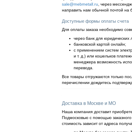
sale@mebmetall.ru
, через мессендж
направить нам обычной почтой на 
Доступные формы оплаты счета
Для оплаты заказа необходимо сов
через банк для юридических л
банковской картой онлайн;
с применением систем элект
и т. д.) или кошельков плат
менеджера возможность испол
перевода.
Все товары отгружаются только по
перечислении дождитесь подтвержд
Доставка в Москве и МО
Наша компания доставит приобрете
Подмосковью с помощью заказного а
стоимость зависит от адреса получ