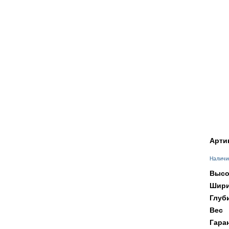
Арти
Наличи
Высо
Шири
Глуб
Вес
Гара