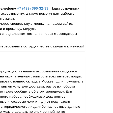
 телефону
+7 (499) 390-32-39
.
Наши сотрудники
 ассортименту, а также помогут вам выбрать
ь заказ.
через специальную кнопку на нашем сайте.
и и проконсультирует.
 к специалистам компании через мессенджеры
ересованы в сотрудничестве с каждым клиентом!
родукцию из нашего ассортимента создается
ена окончательная стоимость всех интересующих
ывоза с нашего склада в Москве. Если покупатель
ьными услугами доставки, разгрузки, сборки
мо также сообщить об этом менеджеру. Для
лного набора необходимых документов
ые и кассовые чеки и т. д.) от покупателя
ты юридического лица либо паспортные данные
о можно сделать по электронной почте