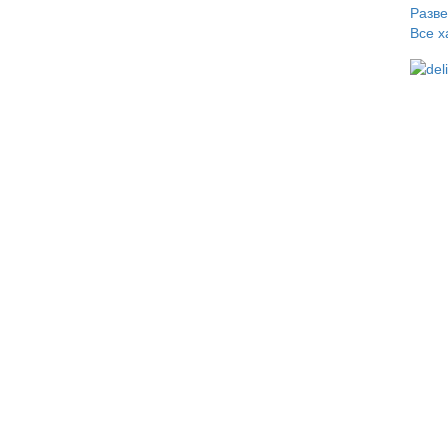
Разв
Все х