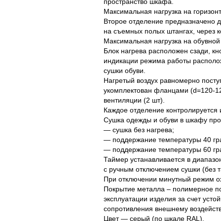
пространство шкафа.
Максимальная нагрузка на горизонт
Второе отделение предназначено д
на съемных полых штангах, через к
Максимальная нагрузка на обувной п
Блок нагрева расположен сзади, кн
индикации режима работы располо
сушки обуви.
Нагретый воздух равномерно посту
укомплектован фланцами (d=120-1
вентиляции (2 шт).
Каждое отделение контролируется 
Сушка одежды и обуви в шкафу про
— сушка без нагрева;
— поддержание температуры 40 гр
— поддержание температуры 60 гр
Таймер устанавливается в диапазоне
с ручным отключением сушки (без т
При отключении минутный режим о
Покрытие металла – полимерное по
эксплуатации изделия за счет усто
сопротивления внешнему воздейст
Цвет — серый (по шкале RAL).