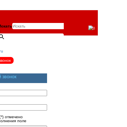
Искать
0
×
ru
звонок
й звонок
(*) отмечено
полнения поле