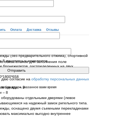
ты
пить
Оплата
Доставка
Отзывы
етов RANGER-8Б.
ежды (без предварительного отжима), спортивной
а 8 однотипных комплектов.
но обязательное для заполнения поле
и бронежилетов, распределенных на двух
0*1800*658
я даю согласие на
обработку персональных данных
ов одежды – 8
 любое другое, указанное вами время
 – 8
 оборудованы отдельными дверями (левое
рывающимися на надежный замок ригельного типа.
дежды, оснащено двумя съемными перекладинами
ьзовать максимально выгодно внутреннее