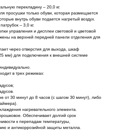
альную перекладину – 20,0 кг.
ля просушки только обуви, которая размещается
оторые внутрь обуви подается нагретый воздух.
атрубок – 3,0 кг.
опки управления и дисплеи световой и цветовой
жены на верхней передней панели отделения для
пает через отверстия для выхода, шкаф
25 мм) для подключения к внешней системе
индивидуально.
ходит в трех режимах:
адусов;
адусов.
 от 30 минут до 8 часов (с шагом 30 минут), либо
аймера).
хлаждения нагревательного элемента.
рошковое. Обеспечивает долгий срок
йчивости к перепадам температуры,
вию и антикоррозийной защиты металла.