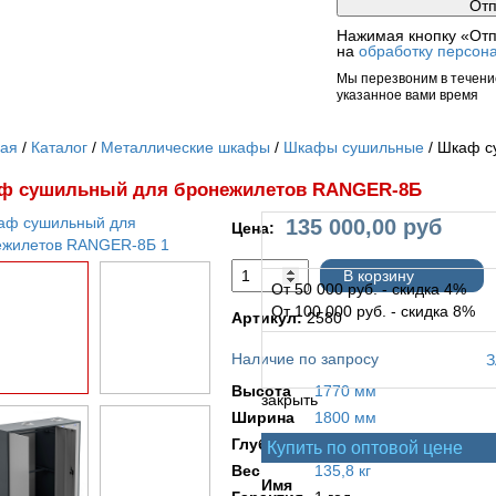
Нажимая кнопку «Отп
на
обработку персон
Мы перезвоним в течение
указанное вами время
ная
Каталог
Металлические шкафы
Шкафы сушильные
Шкаф с
ф сушильный для бронежилетов RANGER-8Б
135 000,00
руб
Цена:
В корзину
От 50 000 руб. - скидка 4%
От 100 000 руб. - скидка 8%
Артикул:
2580
Наличие по запросу
Высота
1770 мм
закрыть
Ширина
1800 мм
Глубина
658 мм
Купить по оптовой цене
Вес
135,8 кг
Имя