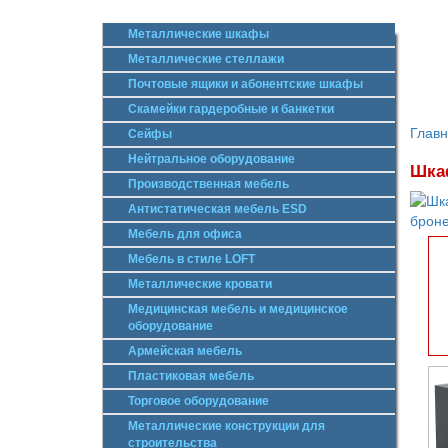
Металлические шкафы
Металлические стеллажи
Почтовые ящики и абонентские шкафы
Скамейки гардеробные и банкетки
Глав
Сейфы
Нейтральное оборудование
Шка
Производственная мебель
Антистатическая мебель ESD
Мебель для офиса
Мебель в стиле LOFT
Металлические кровати
Медицинская мебель и медицинское
оборудование
Армейская мебель
Пластиковая мебель
Торговое оборудование
Металлические конструкции для
строительства