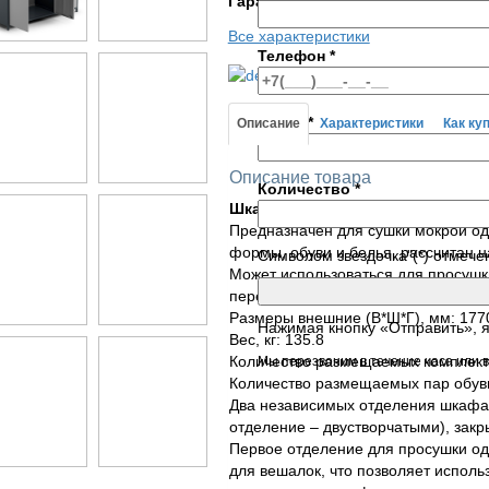
Гарантия
1 год
Все характеристики
Телефон
*
Условия доставки и опла
E-mail
*
Описание
Характеристики
Как ку
Описание товара
Количество
*
Шкаф сушильный для бронежил
Предназначен для сушки мокрой од
формы, обуви и белья, рассчитан н
Символом звездочка"(*) отмече
Может использоваться для просушк
перекладинах.
Размеры внешние (В*Ш*Г), мм: 177
Нажимая кнопку «Отправить», 
Вес, кг: 135.8
Количество размещаемых комплект
Мы перезвоним в течение часа или в
Количество размещаемых пар обуви
Два независимых отделения шкафа
отделение – двустворчатыми), зак
Первое отделение для просушки о
для вешалок, что позволяет испол