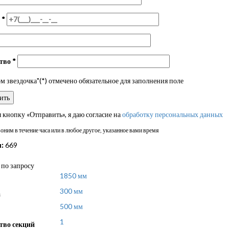
н
*
ство
*
 звездочка"(*) отмечено обязательное для заполнения поле
кнопку «Отправить», я даю согласие на
обработку персональных данных
ним в течение часа или в любое другое, указанное вами время
:
669
по запросу
1850 мм
300 мм
а
500 мм
1
тво секций