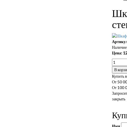
Шк
ст
Артикул
Наличие 
Цена:
12
В корз
Купить в
От 50 00
От 100 0
Запросит
закрыть
Куп
Имя