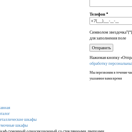
Телефон
*
Символом звездочка"(*)
для заполнения поле
Нажимая кнопку «Отправ
обработку персональны
Мы перезвоним в течение час
указанное вами время
авная
талог
еталлические шкафы
умочные шкафы
каф сумочный односекционный со стеклянными дверцами