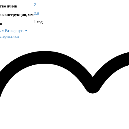
2
тво ячеек
0,8
 конструкции, мм
1 год
я
ь
Развернуть
ктеристики