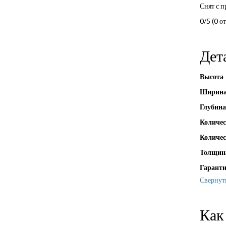
Снят с п
0/5
(0 о
Дет
Высота
Ширин
Глубина
Количес
Количес
Толщина
Гарант
Свернут
Как