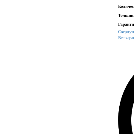
Количес
Толщина
Гаранти
Свернут
Все хара