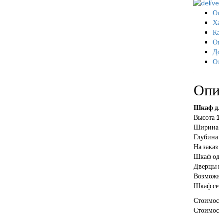
О
Х
Ка
О
Д
О
Опи
Шкаф дл
Высота 
Ширина 
Глубина
На заказ
Шкаф од
Дверцы 
Возможн
Шкаф се
Стоимос
Стоимос