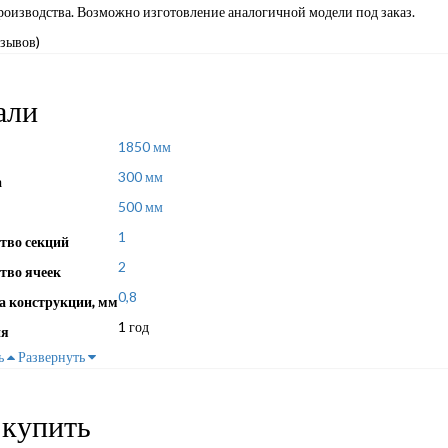
роизводства. Возможно изготовление аналогичной модели под заказ.
тзывов)
али
1850 мм
300 мм
а
500 мм
1
тво секций
2
тво ячеек
0,8
 конструкции, мм
1 год
ия
ь
Развернуть
 купить