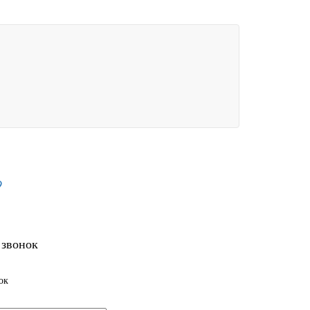
9
 звонок
ок