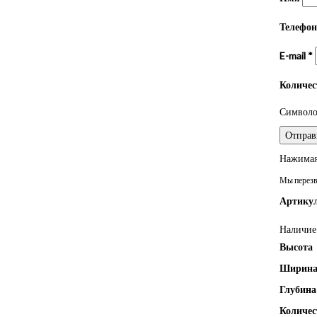
Телефо
E-mail
*
Количе
Символом
Нажимая 
Мы перезво
Артикул
Наличие 
Высота
Ширин
Глубина
Количес