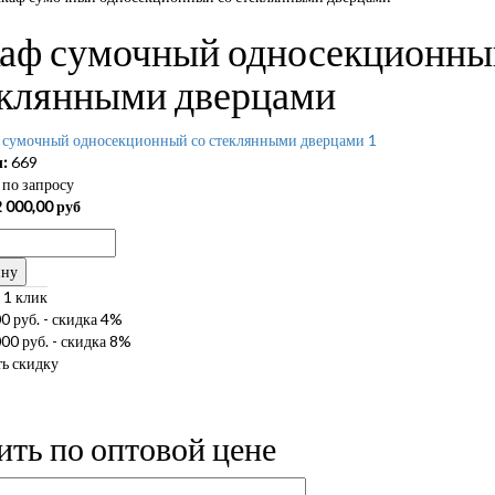
аф сумочный односекционны
еклянными дверцами
:
669
по запросу
 000,00
руб
ину
 1 клик
0 руб. - скидка 4%
00 руб. - скидка 8%
ь скидку
ить по оптовой цене