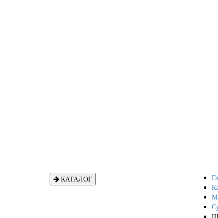
Гл
КАТАЛОГ
Ка
М
С
Ш