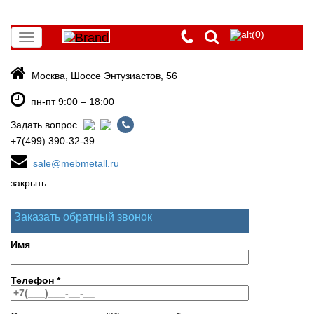
(0)
Toggle
navigation
Москва, Шоссе Энтузиастов, 56
пн-пт 9:00 – 18:00
Задать вопрос
+7(499) 390-32-39
sale@mebmetall.ru
закрыть
Заказать обратный звонок
Имя
Телефон
*