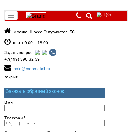
(0)
Toggle
navigation
Москва, Шоссе Энтузиастов, 56
пн-пт 9:00 – 18:00
Задать вопрос
+7(499) 390-32-39
sale@mebmetall.ru
закрыть
Заказать обратный звонок
Имя
Телефон
*