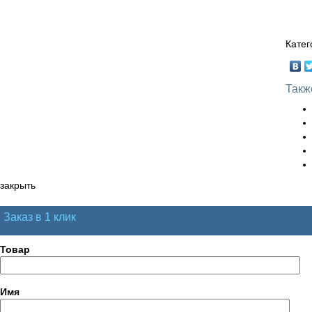
Катег
Такж
закрыть
Заказ в 1 клик
Товар
Имя