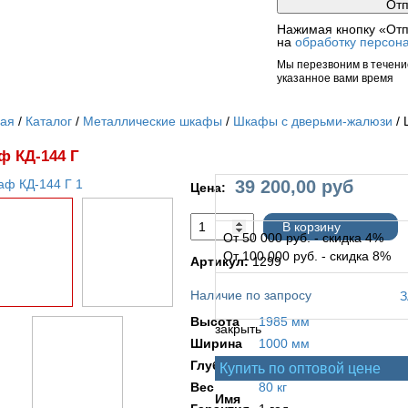
Нажимая кнопку «Отп
на
обработку персон
Мы перезвоним в течение
указанное вами время
ная
Каталог
Металлические шкафы
Шкафы с дверьми-жалюзи
 КД-144 Г
39 200,00
руб
Цена:
В корзину
От 50 000 руб. - скидка 4%
От 100 000 руб. - скидка 8%
Артикул:
1299
Наличие по запросу
Высота
1985 мм
закрыть
Ширина
1000 мм
Глубина
485 мм
Купить по оптовой цене
Вес
80 кг
Имя