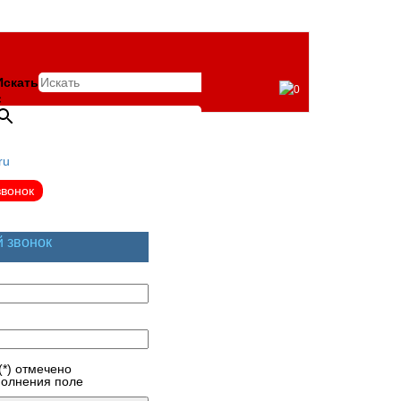
Искать
0
×
ru
звонок
й звонок
(*) отмечено
полнения поле