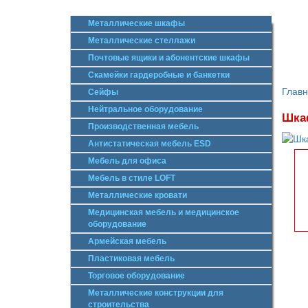
Металлические шкафы
Металлические стеллажи
Почтовые ящики и абонентские шкафы
Скамейки гардеробные и банкетки
Глав
Сейфы
Нейтральное оборудование
Шкаф
Производственная мебель
Антистатическая мебель ESD
Мебель для офиса
Мебель в стиле LOFT
Металлические кровати
Медицинская мебель и медицинское
оборудование
Армейская мебель
Пластиковая мебель
Торговое оборудование
Металлические конструкции для
строительства