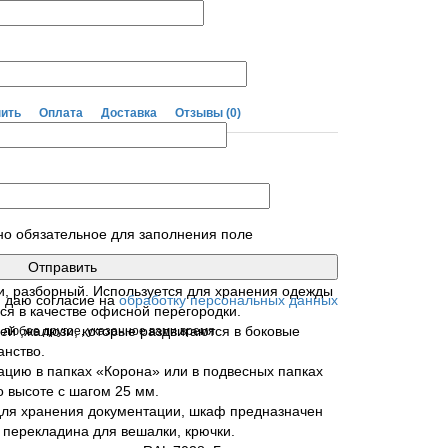
пить
Оплата
Доставка
Отзывы
(0)
гардеробный.
но обязательное для заполнения поле
, разборный. Используется для хранения одежды
я даю согласие на
обработку персональных данных
ся в качестве офисной перегородки.
ей ,жалюзи, которые раздвигаются в боковые
 любое другое, указанное вами время
анство.
ацию в папках «Корона» или в подвесных папках
о высоте с шагом 25 мм.
для хранения документации, шкаф предназначен
 перекладина для вешалки, крючки.