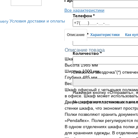
Гарантия
1 год
Все характеристики
Телефон
*
Условия доставки и оплаты
E-mail
*
Описание
Характеристики
Как ку
Описание товара
Количество
*
Шкаф с дверьми-жалюзи КД-144 Г, 
Высота 1985 мм
Ширина 1000 мм
Символом звездочка"(*) отмече
Глубина 485 мм
Вес 80 кг
Шкаф офисный с четырьмя полками
Нажимая кнопку «Отправить», 
в офисе. Шкаф может использовать
Двери шкафа из пластиковых панел
Мы перезвоним в течение часа или в
стенки шкафа, что экономит простр
Полки позволяют хранить документ
«Pendaflex». Полки регулируются п
В одном отделениях шкафа полки 
для хранения одежды. В отделении