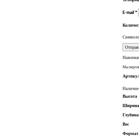
E-mail
*
Количе
Символом
Нажимая 
Мы перезво
Артикул
Наличие 
Высота
Ширин
Глубина
Вес
Формат 