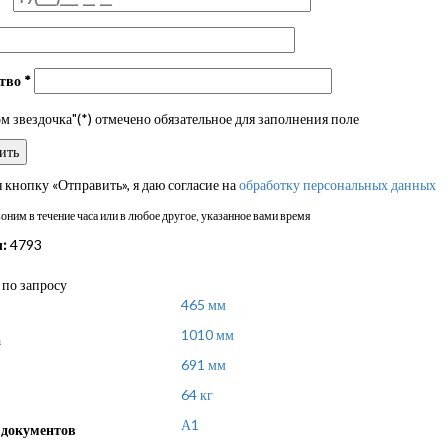
ство
*
 звездочка"(*) отмечено обязательное для заполнения поле
кнопку «Отправить», я даю согласие на
обработку персональных данных
ним в течение часа или в любое другое, указанное вами время
:
4793
по запросу
465 мм
1010 мм
а
691 мм
64 кг
А1
документов