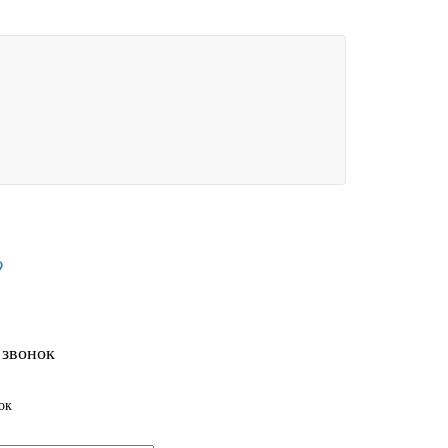
9
 звонок
ок