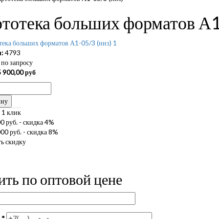
тотека больших форматов А1
:
4793
по запросу
 900,00
руб
ину
 1 клик
0 руб. - скидка 4%
00 руб. - скидка 8%
ь скидку
ить по оптовой цене
н
*