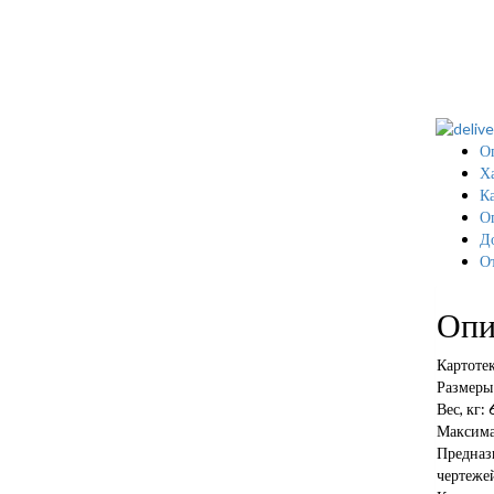
О
Х
Ка
О
Д
О
Опи
Картотек
Размеры
Вес, кг: 
Максима
Предназ
чертежей