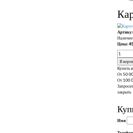
Кар
Артикул
Наличие 
Цена:
45
В корз
Купить в
От 50 00
От 100 0
Запросит
закрыть
Куп
Имя
Телефо