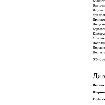
Количес
Внутрен
Ящики о
при полн
Прижимн
Допустим
Картоте
Констру
15 ящик
Дополнит
Порошко
Поставля
0/5
(0 о
Дет
Высота
Ширин
Глубина