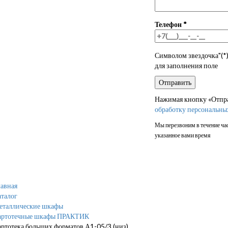
Телефон
*
Символом звездочка"(*)
для заполнения поле
Нажимая кнопку «Отправ
обработку персональны
Мы перезвоним в течение час
указанное вами время
авная
талог
еталлические шкафы
артотечные шкафы ПРАКТИК
ртотека больших форматов А1-05/3 (низ)