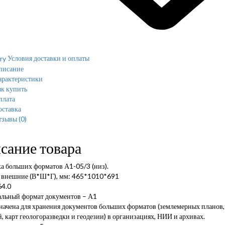
Условия доставки и оплаты
писание
арактеристики
к купить
плата
оставка
тзывы
(0)
сание товара
а больших форматов А1-05/3 (низ).
 внешние (В*Ш*Г), мм: 465*1010*691
64.0
льный формат документов – А1
начена для хранения документов больших форматов (землемерных планов,
, карт геологоразведки и геодезии) в организациях, НИИ и архивах.