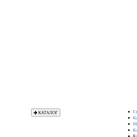
Гл
КАТАЛОГ
Ка
М
К
Ка