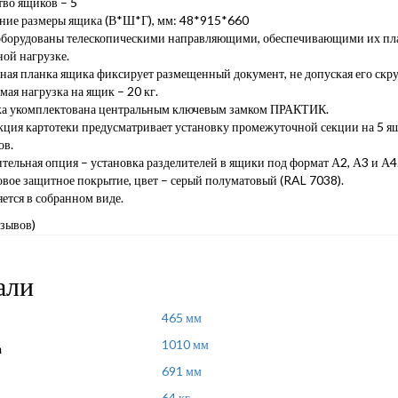
тво ящиков – 5
ние размеры ящика (В*Ш*Г), мм: 48*915*660
борудованы телескопическими направляющими, обеспечивающими их пла
ой нагрузке.
ая планка ящика фиксирует размещенный документ, не допуская его скр
ая нагрузка на ящик – 20 кг.
ка укомплектована центральным ключевым замком ПРАКТИК.
кция картотеки предусматривает установку промежуточной секции на 5 ящ
ов.
ельная опция – установка разделителей в ящики под формат А2, А3 и А4
вое защитное покрытие, цвет – серый полуматовый (RAL 7038).
ется в собранном виде.
тзывов)
али
465 мм
1010 мм
а
691 мм
64 кг