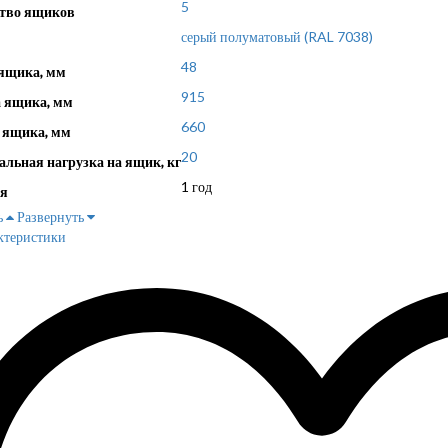
5
тво ящиков
серый полуматовый (RAL 7038)
48
ящика, мм
915
 ящика, мм
660
 ящика, мм
20
льная нагрузка на ящик, кг
1 год
я
ь
Развернуть
ктеристики