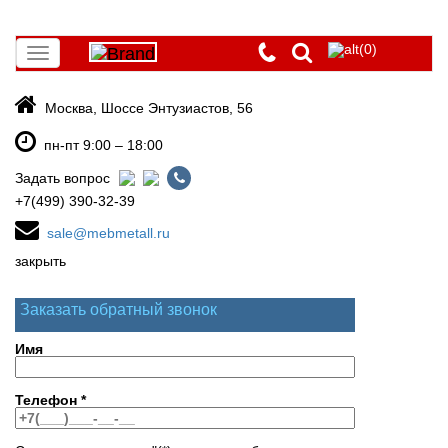
(0)
Toggle
navigation
Москва, Шоссе Энтузиастов, 56
пн-пт 9:00 – 18:00
Задать вопрос
+7(499) 390-32-39
sale@mebmetall.ru
закрыть
Заказать обратный звонок
Имя
Телефон
*