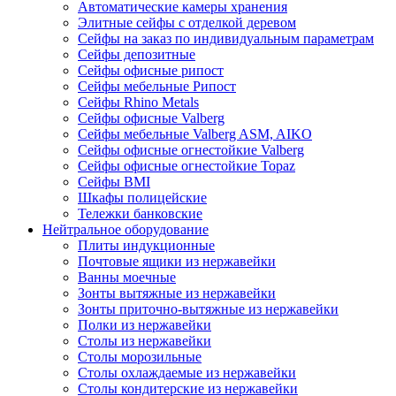
Автоматические камеры хранения
Элитные сейфы с отделкой деревом
Сейфы на заказ по индивидуальным параметрам
Сейфы депозитные
Сейфы офисные рипост
Сейфы мебельные Рипост
Сейфы Rhino Metals
Сейфы офисные Valberg
Сейфы мебельные Valberg ASM, AIKO
Сейфы офисные огнестойкие Valberg
Сейфы офисные огнестойкие Topaz
Сейфы ВМI
Шкафы полицейские
Тележки банковские
Нейтральное оборудование
Плиты индукционные
Почтовые ящики из нержавейки
Ванны моечные
Зонты вытяжные из нержавейки
Зонты приточно-вытяжные из нержавейки
Полки из нержавейки
Столы из нержавейки
Столы морозильные
Столы охлаждаемые из нержавейки
Столы кондитерские из нержавейки