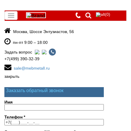
(0)
Toggle
navigation
Москва, Шоссе Энтузиастов, 56
пн-пт 9:00 – 18:00
Задать вопрос
+7(499) 390-32-39
sale@mebmetall.ru
закрыть
Заказать обратный звонок
Имя
Телефон
*