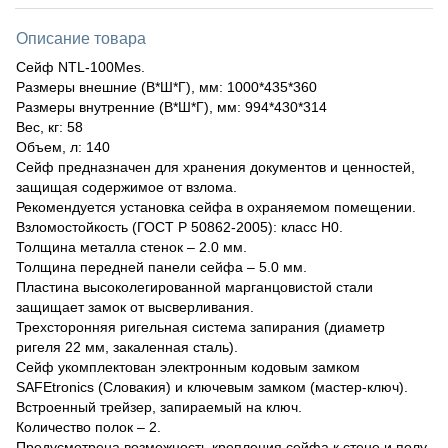
Описание товара
Сейф NTL-100Mes.
Размеры внешние (В*Ш*Г), мм: 1000*435*360
Размеры внутренние (В*Ш*Г), мм: 994*430*314
Вес, кг: 58
Объем, л: 140
Сейф предназначен для хранения документов и ценностей,
защищая содержимое от взлома.
Рекомендуется установка сейфа в охраняемом помещении.
Взломостойкость (ГОСТ Р 50862-2005): класс Н0.
Толщина металла стенок – 2.0 мм.
Толщина передней панели сейфа – 5.0 мм.
Пластина высоколегированной марганцовистой стали
защищает замок от высверливания.
Трехсторонняя ригельная система запирания (диаметр
ригеля 22 мм, закаленная сталь).
Сейф укомплектован электронным кодовым замком
SAFEtronics (Словакия) и ключевым замком (мастер-ключ).
Встроенный трейзер, запираемый на ключ.
Количество полок – 2.
Предусмотрена возможность крепления сейфа к стене и полу.