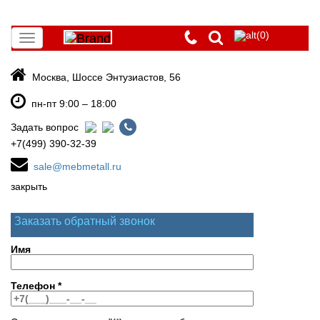
(0)
Toggle
navigation
Москва, Шоссе Энтузиастов, 56
пн-пт 9:00 – 18:00
Задать вопрос
+7(499) 390-32-39
sale@mebmetall.ru
закрыть
Заказать обратный звонок
Имя
Телефон
*