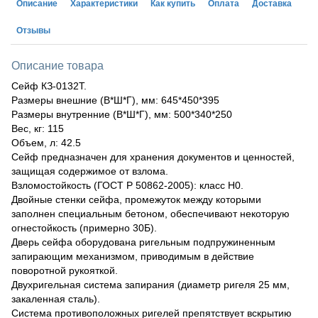
Описание
Характеристики
Как купить
Оплата
Доставка
Отзывы
Описание товара
Сейф КЗ-0132Т.
Размеры внешние (В*Ш*Г), мм: 645*450*395
Размеры внутренние (В*Ш*Г), мм: 500*340*250
Вес, кг: 115
Объем, л: 42.5
Сейф предназначен для хранения документов и ценностей,
защищая содержимое от взлома.
Взломостойкость (ГОСТ Р 50862-2005): класс Н0.
Двойные стенки сейфа, промежуток между которыми
заполнен специальным бетоном, обеспечивают некоторую
огнестойкость (примерно 30Б).
Дверь сейфа оборудована ригельным подпружиненным
запирающим механизмом, приводимым в действие
поворотной рукояткой.
Двухригельная система запирания (диаметр ригеля 25 мм,
закаленная сталь).
Система противоположных ригелей препятствует вскрытию