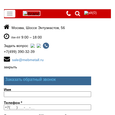
(0)
Toggle
navigation
Москва, Шоссе Энтузиастов, 56
пн-пт 9:00 – 18:00
Задать вопрос
+7(499) 390-32-39
sale@mebmetall.ru
закрыть
Заказать обратный звонок
Имя
Телефон
*