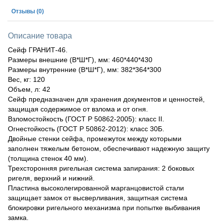
Отзывы
(0)
Описание товара
Сейф ГРАНИТ-46.
Размеры внешние (В*Ш*Г), мм: 460*440*430
Размеры внутренние (В*Ш*Г), мм: 382*364*300
Вес, кг: 120
Объем, л: 42
Сейф предназначен для хранения документов и ценностей,
защищая содержимое от взлома и от огня.
Взломостойкость (ГОСТ Р 50862-2005): класс II.
Огнестойкость (ГОСТ Р 50862-2012): класс 30Б.
Двойные стенки сейфа, промежуток между которыми
заполнен тяжелым бетоном, обеспечивают надежную защиту
(толщина стенок 40 мм).
Трехсторонняя ригельная система запирания: 2 боковых
ригеля, верхний и нижний.
Пластина высоколегированной марганцовистой стали
защищает замок от высверливания, защитная система
блокировки ригельного механизма при попытке выбивания
замка.