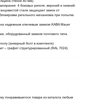
лщина стенок 40 мм).
апирания: 4 боковых ригеля, верхний и нижний.
анцовистой стали защищает замок от
блокировки ригельного механизма при попытке
ана надежным ключевым замком KABA Mauer
ии, оборудованный замком почтового типа.
олу (анкерный болт в комплекте).
ет – графит структурированный (RAL 7024).
пку понравившегося товара из каталога любым