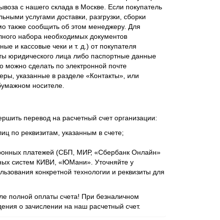
ывоза с нашего склада в Москве. Если покупатель
ьными услугами доставки, разгрузки, сборки
мо также сообщить об этом менеджеру. Для
лного набора необходимых документов
ые и кассовые чеки и т. д.) от покупателя
ты юридического лица либо паспортные данные
о можно сделать по электронной почте
еры, указанные в разделе «Контакты», или
бумажном носителе.
ершить перевод на расчетный счет организации:
иц по реквизитам, указанным в счете;
ронных платежей (СБП, МИР, «Сбербанк Онлайн»
ежных систем КИВИ, «ЮМани». Уточняйте у
ьзования конкретной технологии и реквизиты для
сле полной оплаты счета! При безналичном
ения о зачислении на наш расчетный счет.