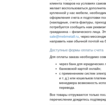
клиента товаров на условиях самов
желает воспользоваться дополнител
купленной у нас мебели, необходи
оформления счета и подготовки по
(накладные, счета-фактуры, приходн
потребуется сообщить нам реквизи
гражданина – физического лица. Эт
sale@mebmetall.ru
, через мессендж
направить нам обычной почтой на 
Доступные формы оплаты счета
Для оплаты заказа необходимо сов
через банк для юридических л
банковской картой онлайн;
с применением систем элект
и т. д.) или кошельков плат
менеджера возможность испол
перевода.
Все товары отгружаются только по
перечислении дождитесь подтвержд