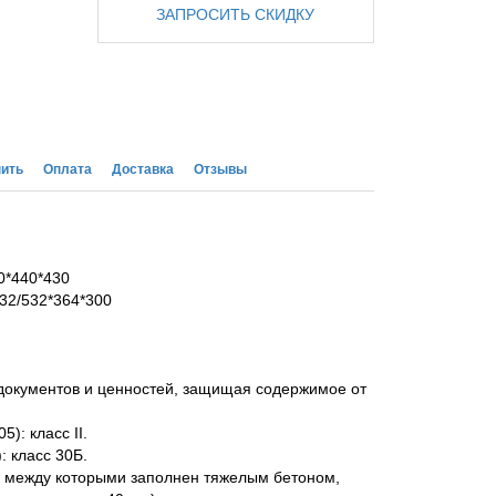
ЗАПРОСИТЬ СКИДКУ
пить
Оплата
Доставка
Отзывы
0*440*430
32/532*364*300
документов и ценностей, защищая содержимое от
): класс II.
: класс 30Б.
к между которыми заполнен тяжелым бетоном,