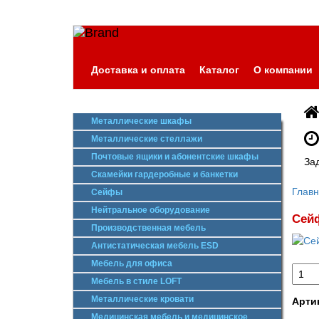
Доставка и оплата
Каталог
О компании
Металлические шкафы
Металлические стеллажи
Почтовые ящики и абонентские шкафы
За
Скамейки гардеробные и банкетки
Глав
Сейфы
Нейтральное оборудование
Сей
Производственная мебель
Антистатическая мебель ESD
Мебель для офиса
Мебель в стиле LOFT
Металлические кровати
Арти
Медицинская мебель и медицинское