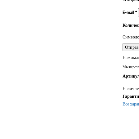
E-mail
*
Количе
Символом
Нажимая 
Мы перезво
Артикул
Наличие 
Гаранти
Все хара