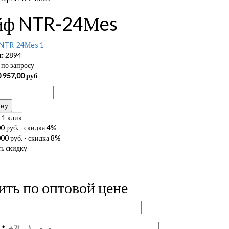
йф NTR-24Мes
:
2894
по запросу
 957,00
руб
ину
 1 клик
0 руб. - скидка 4%
00 руб. - скидка 8%
ь скидку
ить по оптовой цене
н
*