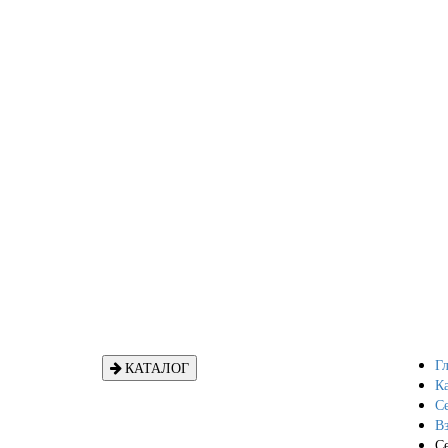
Гл
КАТАЛОГ
Ка
С
Вз
С