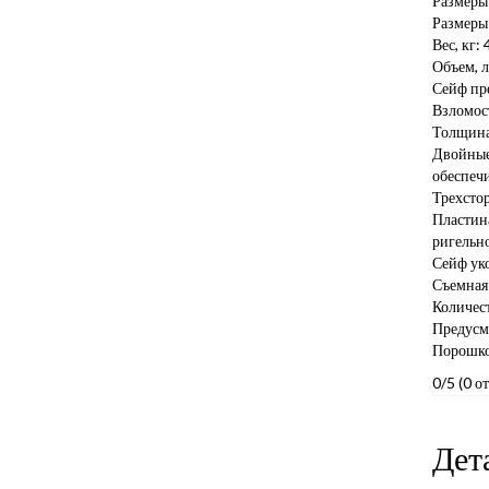
Размеры
Размеры
Вес, кг: 
Объем, л
Сейф пре
Взломост
Толщина
Двойные
обеспеч
Трехстор
Пластин
ригельн
Сейф ук
Съемная 
Количест
Предусмо
Порошко
0/5
(0 о
Дет