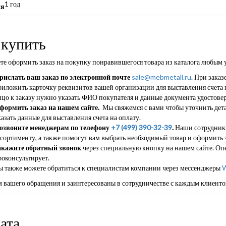
1 год
ия
 купить
те оформить заказ на покупку понравившегося товара из каталога любым 
рислать ваш заказ по электронной почте
sale@mebmetall.ru
. При заказ
риложить карточку реквизитов вашей организации для выставления счета н
ицо к заказу нужно указать ФИО покупателя и данные документа удостове
формить заказ на нашем сайте.
Мы свяжемся с вами чтобы уточнить дета
азать данные для выставления счета на оплату.
озвоните менеджерам по телефону
+7 (499) 390-32-39
.
Наши сотрудники
ссортименту, а также помогут вам выбрать необходимый товар и оформить з
акажите обратный звонок
через специальную кнопку на нашем сайте. Опе
роконсультирует.
ы также можете обратиться к специалистам компании через мессенджеры
W
 вашего обращения и заинтересованы в сотрудничестве с каждым клиенто
ата