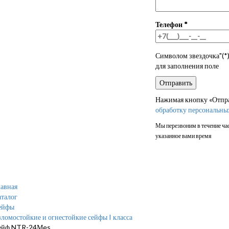
Телефон
*
Символом звездочка"(*)
для заполнения поле
Нажимая кнопку «Отправ
обработку персональны
Мы перезвоним в течение час
указанное вами время
авная
талог
ейфы
ломостойкие и огнестойкие сейфы I класса
ейф NTR-24Мes