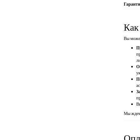
Гарант
Как
Вы може
П
п
л
О
ук
П
а
З
п
В
Мы ждем
Опл