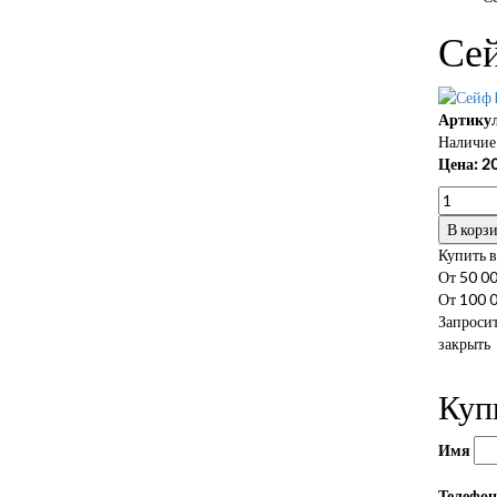
Се
Артикул
Наличие 
Цена:
20
В корз
Купить в
От 50 00
От 100 0
Запросит
закрыть
Куп
Имя
Телефо