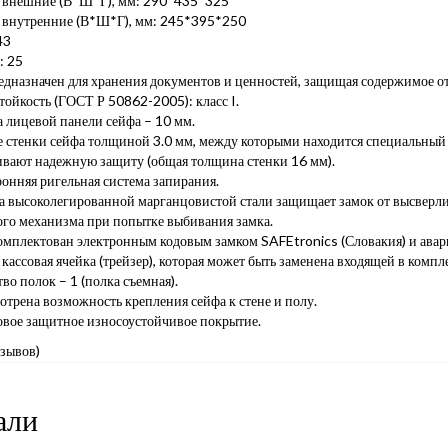
 внешние (В*Ш*Г), мм: 290*435*325
 внутренние (В*Ш*Г), мм: 245*395*250
43
: 25
дназначен для хранения документов и ценностей, защищая содержимое от
ойкость (ГОСТ Р 50862-2005): класс I.
 лицевой панели сейфа – 10 мм.
 стенки сейфа толщиной 3.0 мм, между которыми находится специальны
ивают надежную защиту (общая толщина стенки 16 мм).
онняя ригельная система запирания.
а высоколегированной марганцовистой стали защищает замок от высверли
ого механизма при попытке выбивания замка.
омплектован электронным кодовым замком SAFEtronics (Словакия) и ава
кассовая ячейка (трейзер), которая может быть заменена входящей в компл
во полок – 1 (полка съемная).
трена возможность крепления сейфа к стене и полу.
вое защитное износоустойчивое покрытие.
тзывов)
али