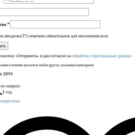
ство
*
 звездочка"(*) отмечено обязательное для заполнения поле
кнопку «Отправить», я даю согласие на
обработку персональных данных
ним в течение часа или в любое другое, указанное вами время
:
2894
по запросу
1 год
я
ктеристики