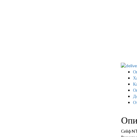
О
Х
Ка
О
Д
О
Опи
Сейф N