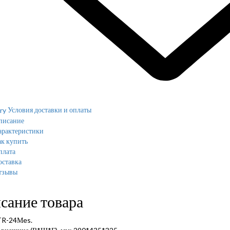
Условия доставки и оплаты
писание
арактеристики
к купить
плата
оставка
тзывы
сание товара
TR-24Мes.