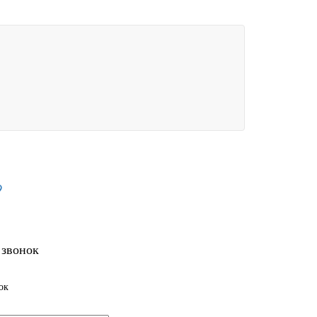
9
 звонок
ок