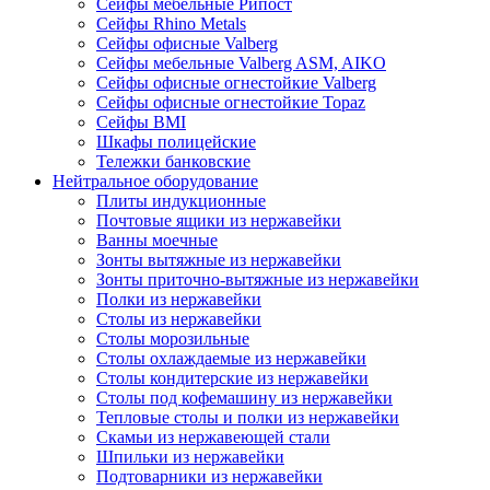
Сейфы мебельные Рипост
Сейфы Rhino Metals
Сейфы офисные Valberg
Сейфы мебельные Valberg ASM, AIKO
Сейфы офисные огнестойкие Valberg
Сейфы офисные огнестойкие Topaz
Сейфы ВМI
Шкафы полицейские
Тележки банковские
Нейтральное оборудование
Плиты индукционные
Почтовые ящики из нержавейки
Ванны моечные
Зонты вытяжные из нержавейки
Зонты приточно-вытяжные из нержавейки
Полки из нержавейки
Столы из нержавейки
Столы морозильные
Столы охлаждаемые из нержавейки
Столы кондитерские из нержавейки
Столы под кофемашину из нержавейки
Тепловые столы и полки из нержавейки
Скамьи из нержавеющей стали
Шпильки из нержавейки
Подтоварники из нержавейки