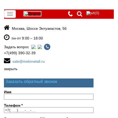
(0)
Toggle
navigation
Москва, Шоссе Энтузиастов, 56
пн-пт 9:00 – 18:00
Задать вопрос
+7(499) 390-32-39
sale@mebmetall.ru
закрыть
Заказать обратный звонок
Имя
Телефон
*