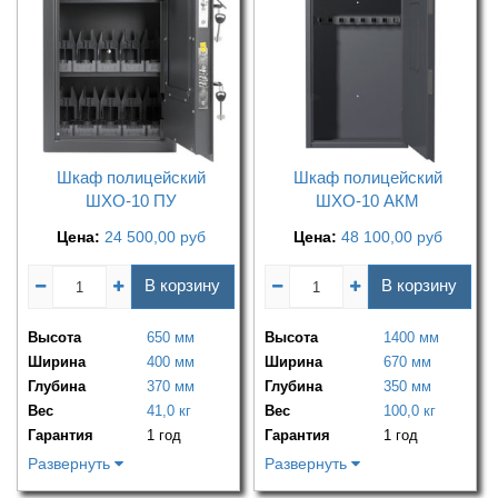
Шкаф полицейский
Шкаф полицейский
ШХО-10 ПУ
ШХО-10 АКМ
Цена:
24 500,00
руб
Цена:
48 100,00
руб
В корзину
В корзину
Высота
650 мм
Высота
1400 мм
Ширина
400 мм
Ширина
670 мм
Глубина
370 мм
Глубина
350 мм
Вес
41,0 кг
Вес
100,0 кг
Гарантия
1 год
Гарантия
1 год
Развернуть
Развернуть