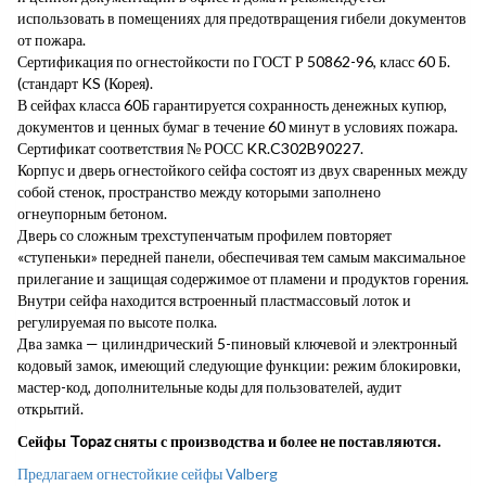
использовать в помещениях для предотвращения гибели документов
от пожара.
Сертификация по огнестойкости по ГОСТ Р 50862-96, класс 60 Б.
(стандарт KS (Корея).
В сейфах класса 60Б гарантируется сохранность денежных купюр,
документов и ценных бумаг в течение 60 минут в условиях пожара.
Сертификат соответствия № РОСС KR.C302B90227.
Корпус и дверь огнестойкого сейфа состоят из двух сваренных между
собой стенок, пространство между которыми заполнено
огнеупорным бетоном.
Дверь со сложным трехступенчатым профилем повторяет
«ступеньки» передней панели, обеспечивая тем самым максимальное
прилегание и защищая содержимое от пламени и продуктов горения.
Внутри сейфа находится встроенный пластмассовый лоток и
регулируемая по высоте полка.
Два замка — цилиндрический 5-пиновый ключевой и электронный
кодовый замок, имеющий следующие функции: режим блокировки,
мастер-код, дополнительные коды для пользователей, аудит
открытий.
Сейфы Topaz сняты с производства и более не поставляются.
Предлагаем огнестойкие сейфы Valberg