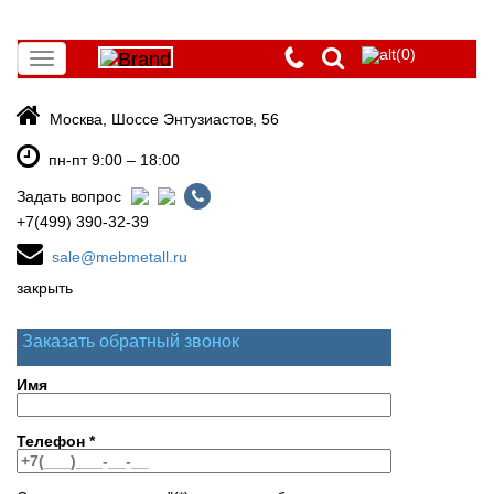
(0)
Toggle
navigation
Москва, Шоссе Энтузиастов, 56
пн-пт 9:00 – 18:00
Задать вопрос
+7(499) 390-32-39
sale@mebmetall.ru
закрыть
Заказать обратный звонок
Имя
Телефон
*