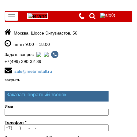
(0)
Toggle
navigation
Москва, Шоссе Энтузиастов, 56
пн-пт 9:00 – 18:00
Задать вопрос
+7(499) 390-32-39
sale@mebmetall.ru
закрыть
Заказать обратный звонок
Имя
Телефон
*