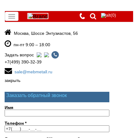
(0)
Toggle
navigation
Москва, Шоссе Энтузиастов, 56
пн-пт 9:00 – 18:00
Задать вопрос
+7(499) 390-32-39
sale@mebmetall.ru
закрыть
Заказать обратный звонок
Имя
Телефон
*