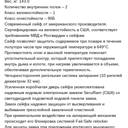
Вес, кг: 143.0
Количество внутренних полок – 2
Класс взломостойкости – 1
Класс огнестойкости – 90Б
Современный сейф от американского производителя.
Сертифицирован на взломостойкость в США, соответствует
требованиям МВД и Росгвардии к сейфам.
Сейф позволяет защитить содержимое при пожаре в течение
полутора часов при окружающей температуре в 649°С.
Противостоять огню и высокой температуре помогает
уплотнительный контур, который препятствует попаданию
внутрь дыма и копоти, при нагреве увеличивается в объеме,
обеспечивая дополнительную герметичность.
Четырехсторонняя ригельная система запирания (10 ригелей
диаметром 32 мм).
Усиленная коробчатая дверь сейфа укомплектована
надежным кодовым электронным замком SecuRam (США) со
светодиодной подсветкой кодовой панели замка.
Замок сейфа надежно защищен от высверливания и
выбивания трехслойной закаленной пластиной.
При криминальном воздействии на запирающий механизм
происходит его блокировка системой Fail-Safe relocker.
Для защиты замка при приложении крутящего мышечного