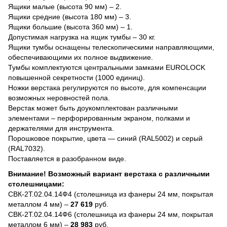
Ящики малые (высота 90 мм) – 2.
Ящики средние (высота 180 мм) – 3.
Ящики большие (высота 360 мм) – 1.
Допустимая нагрузка на ящик тумбы – 30 кг.
Ящики тумбы оснащены телескопическими направляющими,
обеспечивающими их полное выдвижение.
Тумбы комплектуются центральными замками EUROLOCK
повышенной секретности (1000 единиц).
Ножки верстака регулируются по высоте, для компенсации
возможных неровностей пола.
Верстак может быть доукомплектован различными
элементами – перфорированным экраном, полками и
держателями для инструмента.
Порошковое покрытие, цвета — синий (RAL5002) и серый
(RAL7032).
Поставляется в разобранном виде.
Внимание! Возможный вариант верстака с различными
столешницами:
СВК-2Т.02.04.14Ф4 (столешница из фанеры 24 мм, покрытая
металлом 4 мм) –
27 619
руб.
СВК-2Т.02.04.14Ф6 (столешница из фанеры 24 мм, покрытая
металлом 6 мм) –
28 983
руб.