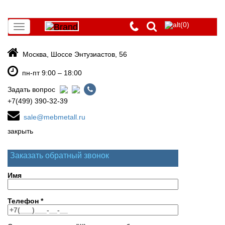
(0)
Toggle
navigation
Москва, Шоссе Энтузиастов, 56
пн-пт 9:00 – 18:00
Задать вопрос
+7(499) 390-32-39
sale@mebmetall.ru
закрыть
Заказать обратный звонок
Имя
Телефон
*