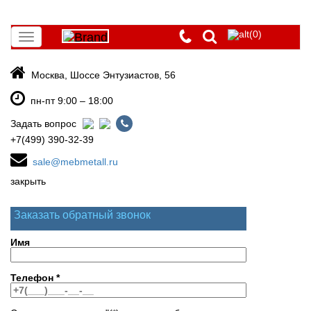
(0)
Toggle
navigation
Москва, Шоссе Энтузиастов, 56
пн-пт 9:00 – 18:00
Задать вопрос
+7(499) 390-32-39
sale@mebmetall.ru
закрыть
Заказать обратный звонок
Имя
Телефон
*