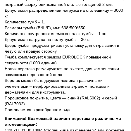
покрытый сверху оцинкованной сталью толщиной 2 мм.
Допустимая распределенная нагрузка на столешницу – 3000
кг.
Количество тумб – 1.
Размеры тумбы (В*Ш*Г), мм: 638*500*550
Количество внутренних съемных полок тумбы – 1 шт.
Допустимая нагрузка на полку тумбы – 30 кг.
Дверь тумбы предусматривает установку для открывания в
левую или правую сторону.
Тумба комплектуется замком EUROLOCK повышенной
секретности (1000 единиц).
Ножки верстака регулируются по высоте, для компенсации
возможных неровностей пола.
Верстак может быть доукомплектован различными
элементами – перфорированным экраном, полками и
держателями для инструмента.
Порошковое покрытие, цвета — синий (RAL5002) и серый
(RAL7032).
Поставляется в разобранном виде.
Внимание! Возможный вариант верстака с различными
столешницами:
СВК -1Т.01.00.14Ф4 (столешница из фанеры 24 мм, покрытая