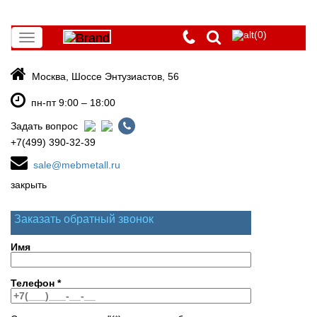
(0)
Toggle
navigation
Москва, Шоссе Энтузиастов, 56
пн-пт 9:00 – 18:00
Задать вопрос
+7(499) 390-32-39
sale@mebmetall.ru
закрыть
Заказать обратный звонок
Имя
Телефон
*