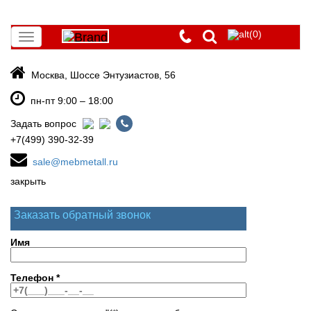
(0)
Toggle
navigation
Москва, Шоссе Энтузиастов, 56
пн-пт 9:00 – 18:00
Задать вопрос
+7(499) 390-32-39
sale@mebmetall.ru
закрыть
Заказать обратный звонок
Имя
Телефон
*