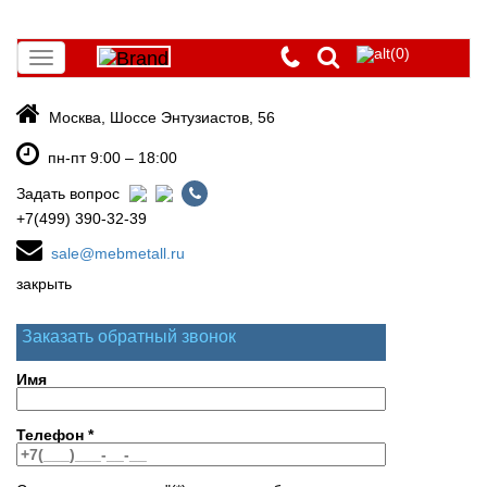
(0)
Toggle
navigation
Москва, Шоссе Энтузиастов, 56
пн-пт 9:00 – 18:00
Задать вопрос
+7(499) 390-32-39
sale@mebmetall.ru
закрыть
Заказать обратный звонок
Имя
Телефон
*