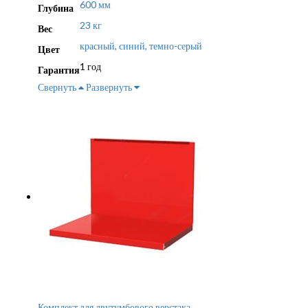
600 мм
Глубина
23 кг
Вес
красный, синий, темно-серый
Цвет
1 год
Гарантия
Свернуть
Развернуть
Комплект для двутумбового верстака