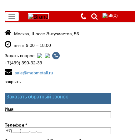
(0)
Toggle
navigation
Москва, Шоссе Энтузиастов, 56
пн-пт 9:00 – 18:00
Задать вопрос
+7(499) 390-32-39
sale@mebmetall.ru
закрыть
Заказать обратный звонок
Имя
Телефон
*