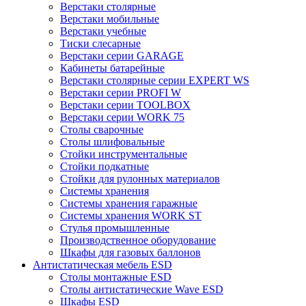
Верстаки столярные
Верстаки мобильные
Верстаки учебные
Тиски слесарные
Верстаки серии GARAGE
Кабинеты батарейные
Верстаки столярные серии EXPERT WS
Верстаки серии PROFI W
Верстаки серии TOOLBOX
Верстаки серии WORK 75
Столы сварочные
Столы шлифовальные
Стойки инструментальные
Стойки подкатные
Стойки для рулонных материалов
Системы хранения
Системы хранения гаражные
Системы хранения WORK ST
Стулья промышленные
Производственное оборудование
Шкафы для газовых баллонов
Антистатическая мебель ESD
Столы монтажные ESD
Столы антистатические Wave ESD
Шкафы ESD