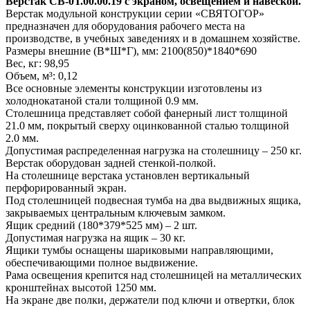
Верстак СВ-0Т.00.00.19 с экраном, освещением и навеской.
Верстак модульной конструкции серии «СВЯТОГОР»
предназначен для оборудования рабочего места на
производстве, в учебных заведениях и в домашнем хозяйстве.
Размеры внешние (В*Ш*Г), мм: 2100(850)*1840*690
Вес, кг: 98,95
Объем, м³: 0,12
Все основные элементы конструкции изготовлены из
холоднокатаной стали толщиной 0.9 мм.
Столешница представляет собой фанерный лист толщиной
21.0 мм, покрытый сверху оцинкованной сталью толщиной
2.0 мм.
Допустимая распределенная нагрузка на столешницу – 250 кг.
Верстак оборудован задней стенкой-полкой.
На столешнице верстака установлен вертикальный
перфорированный экран.
Под столешницей подвесная тумба на два выдвижных ящика,
закрываемых центральным ключевым замком.
Ящик средний (180*379*525 мм) – 2 шт.
Допустимая нагрузка на ящик – 30 кг.
Ящики тумбы оснащены шариковыми направляющими,
обеспечивающими полное выдвижение.
Рама освещения крепится над столешницей на металлических
кронштейнах высотой 1250 мм.
На экране две полки, держатели под ключи и отвертки, блок