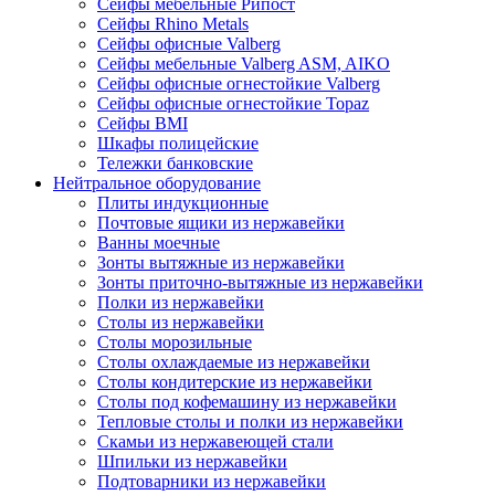
Сейфы мебельные Рипост
Сейфы Rhino Metals
Сейфы офисные Valberg
Сейфы мебельные Valberg ASM, AIKO
Сейфы офисные огнестойкие Valberg
Сейфы офисные огнестойкие Topaz
Сейфы ВМI
Шкафы полицейские
Тележки банковские
Нейтральное оборудование
Плиты индукционные
Почтовые ящики из нержавейки
Ванны моечные
Зонты вытяжные из нержавейки
Зонты приточно-вытяжные из нержавейки
Полки из нержавейки
Столы из нержавейки
Столы морозильные
Столы охлаждаемые из нержавейки
Столы кондитерские из нержавейки
Столы под кофемашину из нержавейки
Тепловые столы и полки из нержавейки
Скамьи из нержавеющей стали
Шпильки из нержавейки
Подтоварники из нержавейки