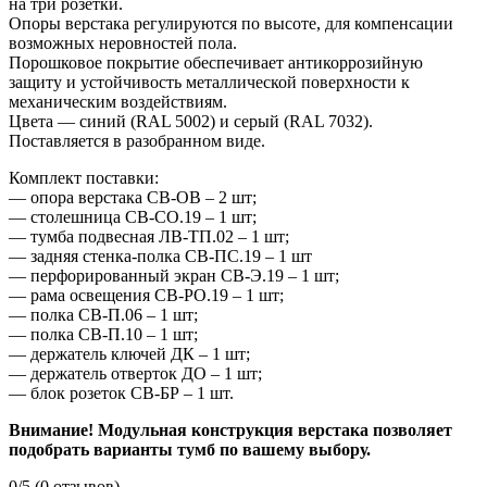
на три розетки.
Опоры верстака регулируются по высоте, для компенсации
возможных неровностей пола.
Порошковое покрытие обеспечивает антикоррозийную
защиту и устойчивость металлической поверхности к
механическим воздействиям.
Цвета — синий (RAL 5002) и серый (RAL 7032).
Поставляется в разобранном виде.
Комплект поставки:
— опора верстака СВ-ОВ – 2 шт;
— столешница СВ-СО.19 – 1 шт;
— тумба подвесная ЛВ-ТП.02 – 1 шт;
— задняя стенка-полка СВ-ПС.19 – 1 шт
— перфорированный экран СВ-Э.19 – 1 шт;
— рама освещения СВ-РО.19 – 1 шт;
— полка СВ-П.06 – 1 шт;
— полка СВ-П.10 – 1 шт;
— держатель ключей ДК – 1 шт;
— держатель отверток ДО – 1 шт;
— блок розеток СВ-БР – 1 шт.
Внимание! Модульная конструкция верстака позволяет
подобрать варианты тумб по вашему выбору.
0/5
(0 отзывов)