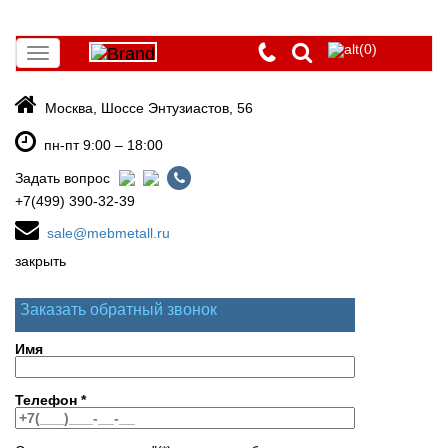
(0)
Toggle
navigation
Москва, Шоссе Энтузиастов, 56
пн-пт 9:00 – 18:00
Задать вопрос
+7(499) 390-32-39
sale@mebmetall.ru
закрыть
Заказать обратный звонок
Имя
Телефон
*