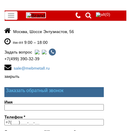
(0)
Toggle
navigation
Москва, Шоссе Энтузиастов, 56
пн-пт 9:00 – 18:00
Задать вопрос
+7(499) 390-32-39
sale@mebmetall.ru
закрыть
Заказать обратный звонок
Имя
Телефон
*