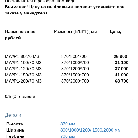
Поставляется в разобранном виде.
Внимание! Цену на выбранный вариант уточняйте при
заказе у менеджера.
Наименование Размеры (В*Ш*Г), мм
Цена,
рублей
MW/P1-80/70 M3 870*800*700
26 900
MW/P1-100/70 M3 870*1000*700
31 100
MW/P1-120/70 M3 870*1200*700
37 000
MW/P1-150/70 M3 870*1500*700
41 900
MW/P1-200/70 M3 870*2000*700
68 700
0/5
(0 отзывов)
Детали
Высота
870 мм
Ширина
800/1000/1200/ 1500/2000 мм
Глубина
700 мм