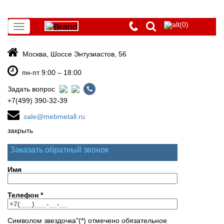
(0)
Toggle
navigation
Москва, Шоссе Энтузиастов, 56
пн-пт 9:00 – 18:00
Задать вопрос
+7(499) 390-32-39
sale@mebmetall.ru
закрыть
Заказать обратный звонок
Имя
Телефон
*
Символом звездочка"(*) отмечено обязательное