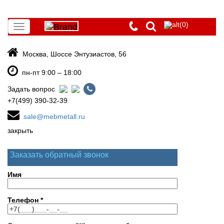
(0)
Toggle
navigation
Москва, Шоссе Энтузиастов, 56
пн-пт 9:00 – 18:00
Задать вопрос
+7(499) 390-32-39
sale@mebmetall.ru
закрыть
Заказать обратный звонок
Имя
Телефон
*