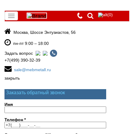
(0)
Toggle
navigation
Москва, Шоссе Энтузиастов, 56
пн-пт 9:00 – 18:00
Задать вопрос
+7(499) 390-32-39
sale@mebmetall.ru
закрыть
Заказать обратный звонок
Имя
Телефон
*