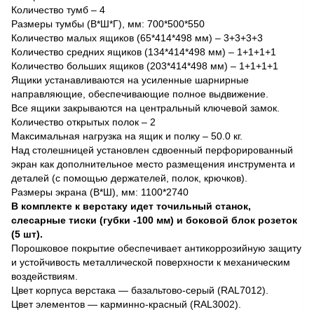
Количество тумб – 4
Размеры тумбы (В*Ш*Г), мм: 700*500*550
Количество малых ящиков (65*414*498 мм) – 3+3+3+3
Количество средних ящиков (134*414*498 мм) – 1+1+1+1
Количество больших ящиков (203*414*498 мм) – 1+1+1+1
Ящики устанавливаются на усиленные шарнирные
направляющие, обеспечивающие полное выдвижение.
Все ящики закрываются на центральный ключевой замок.
Количество открытых полок – 2
Максимальная нагрузка на ящик и полку – 50.0 кг.
Над столешницей установлен сдвоенный перфорированный
экран как дополнительное место размещения инструмента и
деталей (с помощью держателей, полок, крючков).
Размеры экрана (В*Ш), мм: 1100*2740
В комплекте к верстаку идет точильный станок,
слесарные тиски (губки -100 мм) и боковой блок розеток
(5 шт).
Порошковое покрытие обеспечивает антикоррозийную защиту
и устойчивость металлической поверхности к механическим
воздействиям.
Цвет корпуса верстака — базальтово-серый (RAL7012).
Цвет элементов — карминно-красный (RAL3002).