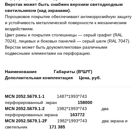
Верстак может быть снабжен верхним светодиодным
светильником (над экранами).
Порошковое покрытие обеспечивает антикоррозийную защиту
и устойчивость металлической поверхности к механическим
воздействиям.
Цвет рамы и покрытия столешницы — серый графит (RAL
7024), лицевых и боковых панелей — серый шелк (RAL 7047).
Верстак может быть доукомплектован различными
подвесными элементами на перфорацию.
Наименование Габариты (В*Ш*Г)
Дополнительная комплектация Цена, руб.
MCN
2052.
S
679.1-1
1487*1993*743
перфорированный экран
158000
MCN
2052.
S
679.1-2
1982*1993*743 два
перфорированных экрана
163772
MCN
2052.
S
679.1-2
F
1982*1993*743 два экрана и
светильник
171 385