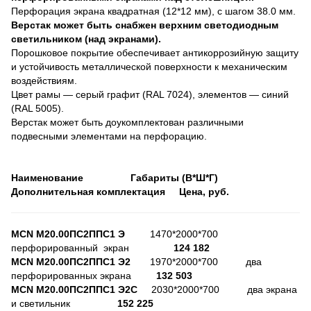
Перфорация экрана квадратная (12*12 мм), с шагом 38.0 мм.
Верстак может быть снабжен верхним светодиодным
светильником (над экранами).
Порошковое покрытие обеспечивает антикоррозийную защиту
и устойчивость металлической поверхности к механическим
воздействиям.
Цвет рамы — серый графит (RAL 7024), элементов — синий
(RAL 5005).
Верстак может быть доукомплектован различными
подвесными элементами на перфорацию.
Наименование Габариты (В*Ш*Г)
Дополнительная комплектация Цена, руб.
MCN
М20.00ПС2ППС1 Э
1470*2000*700
перфорированный экран
124 182
MCN
М20.00ПС2ППС1 Э2
1970*2000*700 два
перфорированных экрана
132 503
MCN
М20.00ПС2ППС1 Э2С
2030*2000*700 два экрана
и светильник
152 225