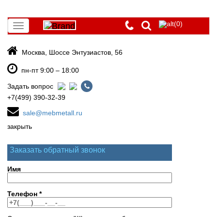
(0)
Toggle
navigation
Москва, Шоссе Энтузиастов, 56
пн-пт 9:00 – 18:00
Задать вопрос
+7(499) 390-32-39
sale@mebmetall.ru
закрыть
Заказать обратный звонок
Имя
Телефон
*