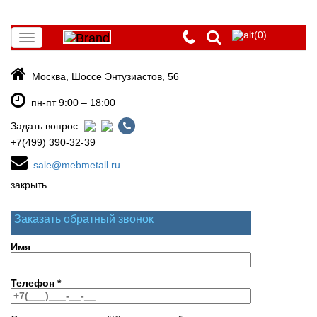
(0)
Toggle
navigation
Москва, Шоссе Энтузиастов, 56
пн-пт 9:00 – 18:00
Задать вопрос
+7(499) 390-32-39
sale@mebmetall.ru
закрыть
Заказать обратный звонок
Имя
Телефон
*