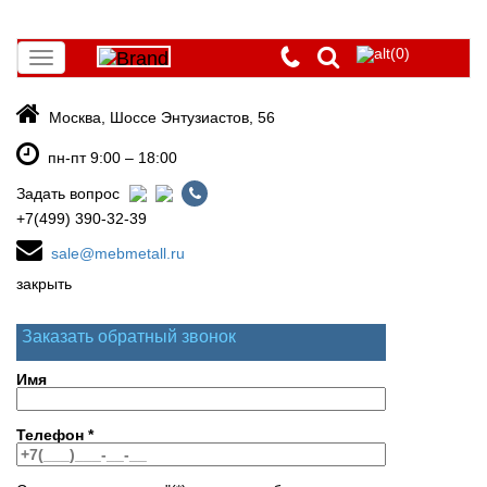
(0)
Toggle
navigation
Москва, Шоссе Энтузиастов, 56
пн-пт 9:00 – 18:00
Задать вопрос
+7(499) 390-32-39
sale@mebmetall.ru
закрыть
Заказать обратный звонок
Имя
Телефон
*