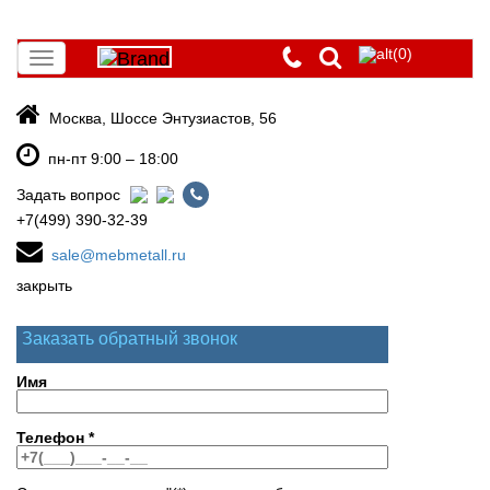
(0)
Toggle
navigation
Москва, Шоссе Энтузиастов, 56
пн-пт 9:00 – 18:00
Задать вопрос
+7(499) 390-32-39
sale@mebmetall.ru
закрыть
Заказать обратный звонок
Имя
Телефон
*