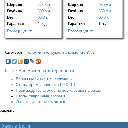
Ширина
775 мм
Ширина
950 мм
Глубина
500 мм
Глубина
550 мм
Вес
80,0 кг
Вес
80,0 кг
Гарантия
1 год
Гарантия
1 год
Развернуть
Развернуть
Категория:
Тележки инструментальные KronVuz
Также Вас может заинтересовать
Ванны моечные из нержавейки
Столы промышленные PROFFI
Производство столов из нержавейки на заказ
Столы сварочные KronVuz
Оплата, доставка, монтаж
закрыть
Заказ в 1 клик