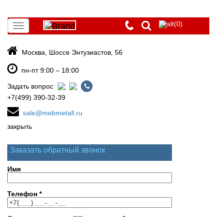
(0)
Toggle
navigation
Москва, Шоссе Энтузиастов, 56
пн-пт 9:00 – 18:00
Задать вопрос
+7(499) 390-32-39
sale@mebmetall.ru
закрыть
Заказать обратный звонок
Имя
Телефон
*