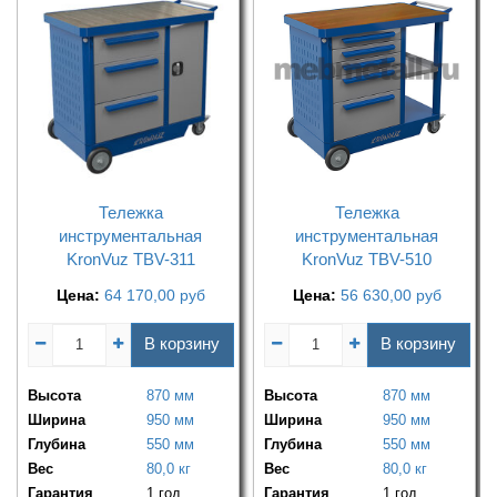
Тележка
Тележка
инструментальная
инструментальная
KronVuz TBV-311
KronVuz TBV-510
Цена:
64 170,00
руб
Цена:
56 630,00
руб
В корзину
В корзину
Высота
870 мм
Высота
870 мм
Ширина
950 мм
Ширина
950 мм
Глубина
550 мм
Глубина
550 мм
Вес
80,0 кг
Вес
80,0 кг
Гарантия
1 год
Гарантия
1 год