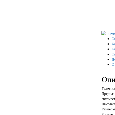
О
Х
Ка
О
Д
О
Опи
Тележка
Предназн
автомаст
Высота 
Размеры 
Количест