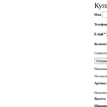
Куп
Имя
Телефо
E-mail
*
Количе
Символом
Нажимая 
Мы перезво
Артикул
Наличие 
Высота
Ширин