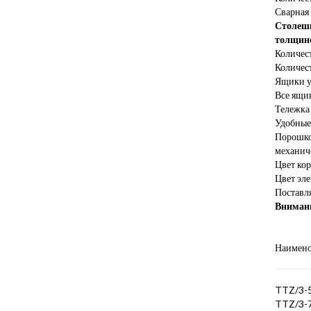
Сварная 
Столешн
толщино
Количес
Количес
Ящики у
Все ящи
Тележка 
Удобные
Порошко
механич
Цвет ко
Цвет эл
Поставля
Внимани
Наимен
TTZ/
TTZ/