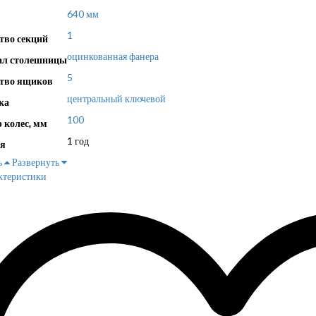
640 мм
1
тво секций
оцинкованная фанера
ал столешницы
5
тво ящиков
центральный ключевой
ка
100
 колес, мм
1 год
я
ь
Развернуть
ктеристики