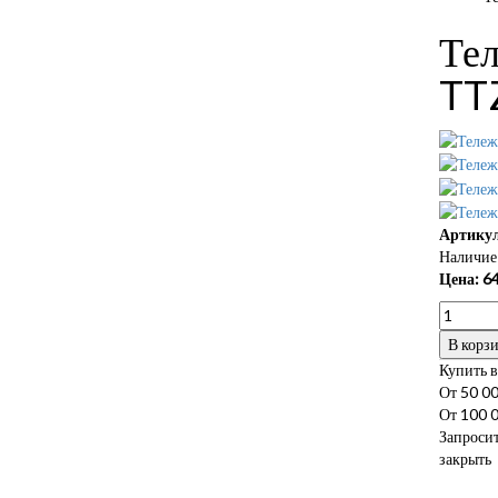
Те
TT
Артикул
Наличие 
Цена:
64
В корз
Купить в
От 50 00
От 100 0
Запросит
закрыть