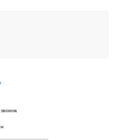
9
 звонок
ок