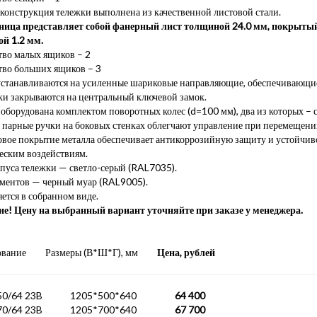
конструкция тележки выполнена из качественной листовой стали.
ица представляет собой фанерный лист толщиной 24.0 мм, покрытый
й 1.2 мм.
тво малых ящиков – 2
тво больших ящиков – 3
станавливаются на усиленные шариковые направляющие, обеспечивающи
ки закрываются на центральный ключевой замок.
оборудована комплектом поворотных колес (d=100 мм), два из которых –
 парные ручки на боковых стенках облегчают управление при перемещени
вое покрытие металла обеспечивает антикоррозийную защиту и устойчив
еским воздействиям.
рпуса тележки — светло-серый (RAL7035).
ементов — черный муар (RAL9005).
ется в собранном виде.
е! Цену на выбранный вариант уточняйте при заказе у менеджера.
ование Размеры (В*Ш*Г), мм
Цена, рублей
3-50/64 23B 1205*500*640
64 400
3-70/64 23B 1205*700*640
67 700