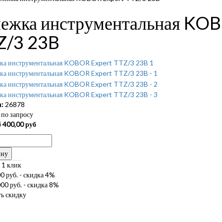
лежка инструментальная KO
Z/3 23B
:
26878
по запросу
 400,00
руб
ину
 1 клик
0 руб. - скидка 4%
00 руб. - скидка 8%
ь скидку