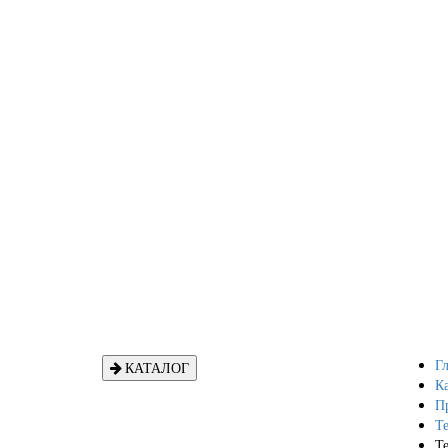
Гл
КАТАЛОГ
Ка
П
Т
Т