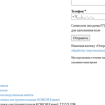
Телефон
*
Символом звездочка"(*)
для заполнения поле
Нажимая кнопку «Отправ
обработку персональны
Мы перезвоним в течение час
указанное вами время
авная
талог
роизводственная мебель
ележки инструментальные KOBOR Expert
ележка инструментальная KOBOR Expert TTZ/3 23B