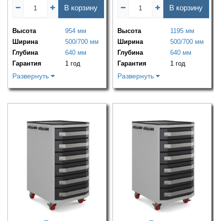
В корзину
В корзину
Высота
954 мм
Высота
1195 мм
Ширина
500/700 мм
Ширина
500/700 мм
Глубина
640 мм
Глубина
640 мм
Гарантия
1 год
Гарантия
1 год
Развернуть
Развернуть