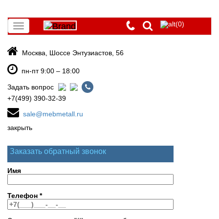
(0)
Toggle
navigation
Москва, Шоссе Энтузиастов, 56
пн-пт 9:00 – 18:00
Задать вопрос
+7(499) 390-32-39
sale@mebmetall.ru
закрыть
Заказать обратный звонок
Имя
Телефон
*