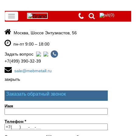
(0)
Toggle
navigation
Москва, Шоссе Энтузиастов, 56
пн-пт 9:00 – 18:00
Задать вопрос
+7(499) 390-32-39
sale@mebmetall.ru
закрыть
Заказать обратный звонок
Имя
Телефон
*