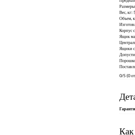
Предназ
Размеры
Вес, кг: 
Объем, к
Изготовл
Корпус 
Ящик мал
Централ
Ящики с
Допустим
Порошко
Поставля
0/5
(0 о
Дет
Гарант
Как