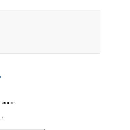
9
 звонок
ок