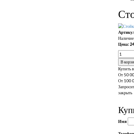
Ст
Артикул
Наличие 
Цена:
24
В корз
Купить в
От 50 00
От 100 0
Запросит
закрыть
Куп
Имя
Телефо