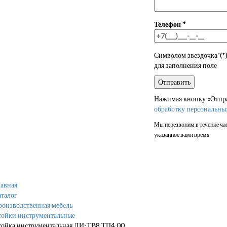
Телефон
*
Символом звездочка"(*)
для заполнения поле
Нажимая кнопку «Отправ
обработку персональны
Мы перезвоним в течение час
указанное вами время
авная
талог
роизводственная мебель
тойки инструментальные
тойка инструментальная ЛИ-ТВ8.ТП4.00