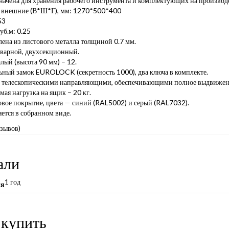
начена для хранения рабочего инструмента и комплектующих на производс
 внешние (В*Ш*Г), мм: 1270*500*400
53
уб.м: 0.25
ена из листового металла толщиной 0.7 мм.
сварной, двухсекционный.
ый (высота 90 мм) – 12.
ьный замок EUROLOCK (секретность 1000), два ключа в комплекте.
 телескопическими направляющими, обеспечивающими полное выдвижен
ая нагрузка на ящик – 20 кг.
вое покрытие, цвета — синий (RAL5002) и серый (RAL7032).
ется в собранном виде.
тзывов)
али
1 год
ия
 купить