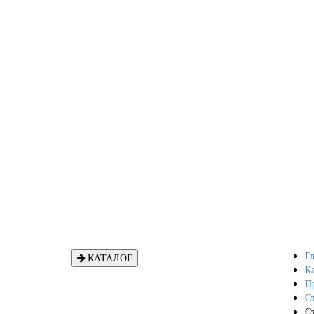
Гл
КАТАЛОГ
Ка
П
С
С