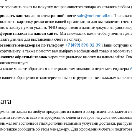
те оформить заказ на покупку понравившегося товара из каталога любым 
рислать ваш заказ по электронной почте
sale@mebmetall.ru
. При заказ
риложить карточку реквизитов вашей организации для выставления счета н
ицо к заказу нужно указать ФИО покупателя и данные документа удостове
формить заказ на нашем сайте.
Мы свяжемся с вами чтобы уточнить дета
азать данные для выставления счета на оплату.
озвоните менеджерам по телефону
+7 (499) 390-32-39
.
Наши сотрудники
ссортименту, а также помогут вам выбрать необходимый товар и оформить з
акажите обратный звонок
через специальную кнопку на нашем сайте. Опе
роконсультирует.
ы также можете обратиться к специалистам компании через мессенджеры
W
 вашего обращения и заинтересованы в сотрудничестве с каждым клиенто
ата
млении заказа на любую продукцию из нашего ассортимента создается сче
льная стоимость всех интересующих клиента товаров на условиях самовыв
ль желает воспользоваться дополнительными услугами доставки, разгрузк
имо также сообщить об этом менеджеру. Для оформления счета и подготов