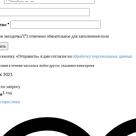
ство
*
 звездочка"(*) отмечено обязательное для заполнения поле
кнопку «Отправить», я даю согласие на
обработку персональных данных
ним в течение часа или в любое другое, указанное вами время
:
3021
по запросу
1 год
я
ктеристики