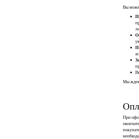
Вы може
П
п
л
О
ук
П
а
З
п
В
Мы ждем
Опл
При офор
окончате
покупате
необход