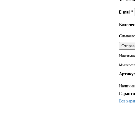
E-mail
*
Количе
Символом
Нажимая 
Мы перезво
Артикул
Наличие 
Гаранти
Все хара