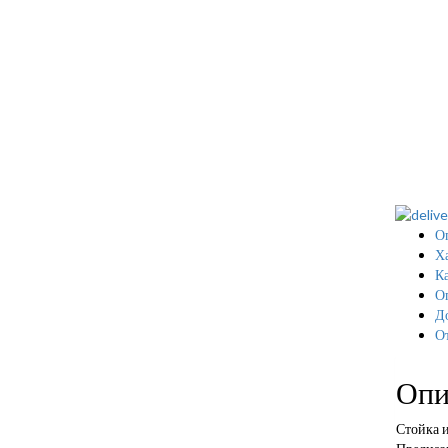
О
Х
Ка
О
Д
О
Опи
Стойка 