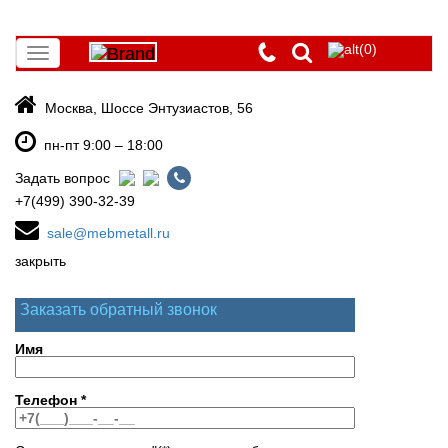
(0)
Toggle
navigation
Москва, Шоссе Энтузиастов, 56
пн-пт 9:00 – 18:00
Задать вопрос
+7(499) 390-32-39
sale@mebmetall.ru
закрыть
Заказать обратный звонок
Имя
Телефон
*