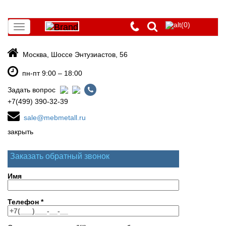
(0)
Toggle
navigation
Москва, Шоссе Энтузиастов, 56
пн-пт 9:00 – 18:00
Задать вопрос
+7(499) 390-32-39
sale@mebmetall.ru
закрыть
Заказать обратный звонок
Имя
Телефон
*