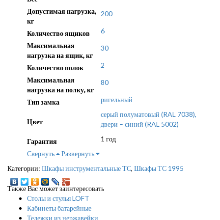
Допустимая нагрузка,
200
кг
6
Количество ящиков
Максимальная
30
нагрузка на ящик, кг
2
Количество полок
Максимальная
80
нагрузка на полку, кг
ригельный
Тип замка
серый полуматовый (RAL 7038),
Цвет
двери – синий (RAL 5002)
1 год
Гарантия
Свернуть
Развернуть
Категории:
Шкафы инструментальные ТС
,
Шкафы ТС 1995
Также Вас может заинтересовать
Столы и стулья LOFT
Кабинеты батарейные
Тележки из нержавейки