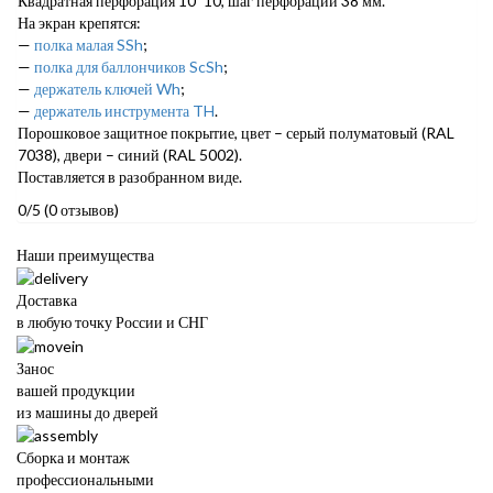
Квадратная перфорация 10*10, шаг перфорации 38 мм.
На экран крепятся:
—
полка малая SSh
;
—
полка для баллончиков ScSh
;
—
держатель ключей Wh
;
—
держатель инструмента TH
.
Порошковое защитное покрытие, цвет – серый полуматовый (RAL
7038), двери – синий (RAL 5002).
Поставляется в разобранном виде.
0/5
(0 отзывов)
Наши преимущества
Доставка
в любую точку России и СНГ
Занос
вашей продукции
из машины до дверей
Сборка и монтаж
профессиональными